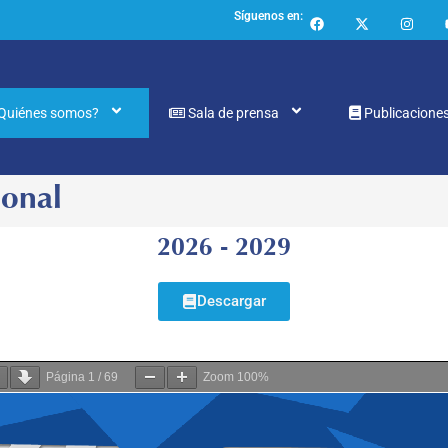
Síguenos en:
Quiénes somos?
Sala de prensa
Publicacione
ional
2026 - 2029
Descargar
Página
1
/
69
Zoom
100%