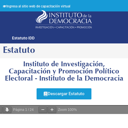
Ingresa al sitio web de capacitación virtual
Síguenos en:
Estatuto IDD
Estatuto
Instituto de Investigación,
Capacitación y Promoción Político
Electoral - Instituto de la Democracia
Descargar Estatuto
Página
1
/
24
Zoom
100%