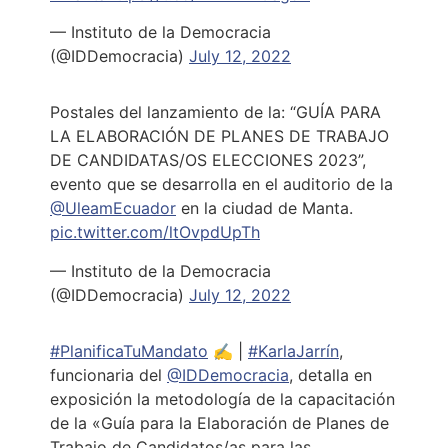
— Instituto de la Democracia
(@IDDemocracia)
July 12, 2022
Postales del lanzamiento de la: “GUÍA PARA
LA ELABORACIÓN DE PLANES DE TRABAJO
DE CANDIDATAS/OS ELECCIONES 2023”,
evento que se desarrolla en el auditorio de la
@UleamEcuador
en la ciudad de Manta.
pic.twitter.com/ltOvpdUpTh
— Instituto de la Democracia
(@IDDemocracia)
July 12, 2022
#PlanificaTuMandato
✍ |
#KarlaJarrín
,
funcionaria del
@IDDemocracia
, detalla en
exposición la metodología de la capacitación
de la «Guía para la Elaboración de Planes de
Trabajo de Candidatos/as para las