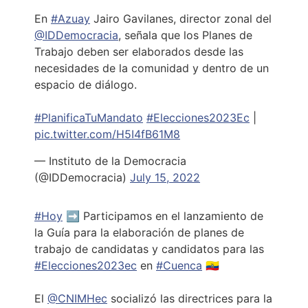
En
#Azuay
Jairo Gavilanes, director zonal del
@IDDemocracia
, señala que los Planes de
Trabajo deben ser elaborados desde las
necesidades de la comunidad y dentro de un
espacio de diálogo.
#PlanificaTuMandato
#Elecciones2023Ec
|
pic.twitter.com/H5I4fB61M8
— Instituto de la Democracia
(@IDDemocracia)
July 15, 2022
#Hoy
➡️ Participamos en el lanzamiento de
la Guía para la elaboración de planes de
trabajo de candidatas y candidatos para las
#Elecciones2023ec
en
#Cuenca
🇪🇨
El
@CNIMHec
socializó las directrices para la