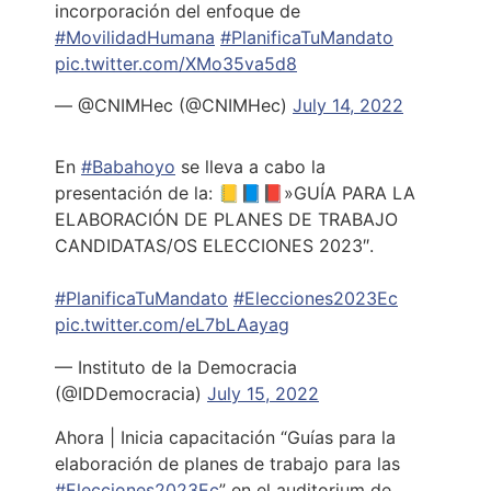
incorporación del enfoque de
#MovilidadHumana
#PlanificaTuMandato
pic.twitter.com/XMo35va5d8
— @CNIMHec (@CNIMHec)
July 14, 2022
En
#Babahoyo
se lleva a cabo la
presentación de la: 📒📘📕»GUÍA PARA LA
ELABORACIÓN DE PLANES DE TRABAJO
CANDIDATAS/OS ELECCIONES 2023″.
#PlanificaTuMandato
#Elecciones2023Ec
pic.twitter.com/eL7bLAayag
— Instituto de la Democracia
(@IDDemocracia)
July 15, 2022
Ahora | Inicia capacitación “Guías para la
elaboración de planes de trabajo para las
#Elecciones2023Ec
” en el auditorium de