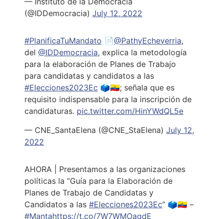
— Instituto de la Democracia
(@IDDemocracia)
July 12, 2022
#PlanificaTuMandato
📄
@PathyEcheverria
,
del
@IDDemocracia
, explica la metodología
para la elaboración de Planes de Trabajo
para candidatas y candidatos a las
#Elecciones2023Ec
🗳🇪🇨; señala que es
requisito indispensable para la inscripción de
candidaturas.
pic.twitter.com/HinYWdQL5e
— CNE_SantaElena (@CNE_StaElena)
July 12,
2022
AHORA | Presentamos a las organizaciones
políticas la “Guía para la Elaboración de
Planes de Trabajo de Candidatas y
Candidatos a las
#Elecciones2023Ec
” 🗳🇪🇨 –
#Manta
https://t.co/7W7WMOagdE