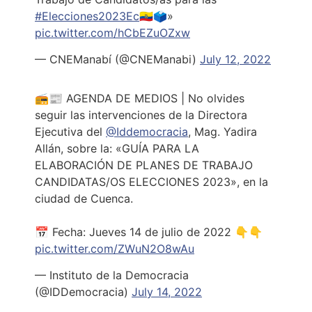
#Elecciones2023Ec
🇪🇨🗳»
pic.twitter.com/hCbEZuOZxw
— CNEManabí (@CNEManabi)
July 12, 2022
📻📰 AGENDA DE MEDIOS | No olvides
seguir las intervenciones de la Directora
Ejecutiva del
@Iddemocracia
, Mag. Yadira
Allán, sobre la: «GUÍA PARA LA
ELABORACIÓN DE PLANES DE TRABAJO
CANDIDATAS/OS ELECCIONES 2023», en la
ciudad de Cuenca.
📅 Fecha: Jueves 14 de julio de 2022 👇👇
pic.twitter.com/ZWuN2O8wAu
— Instituto de la Democracia
(@IDDemocracia)
July 14, 2022