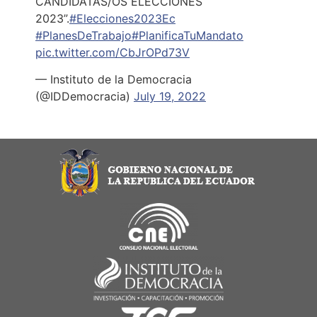
CANDIDATAS/OS ELECCIONES
2023”.
#Elecciones2023Ec
#PlanesDeTrabajo
#PlanificaTuMandato
pic.twitter.com/CbJrOPd73V
— Instituto de la Democracia
(@IDDemocracia)
July 19, 2022