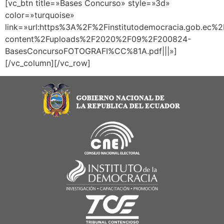
[vc_btn title=»Bases Concurso» style=»3d»
color=»turquoise»
link=»url:https%3A%2F%2Finstitutodemocracia.gob.ec%
content%2Fuploads%2F2020%2F09%2F200824-
BasesConcursoFOTOGRAFI%CC%81A.pdf|||»]
[/vc_column][/vc_row]