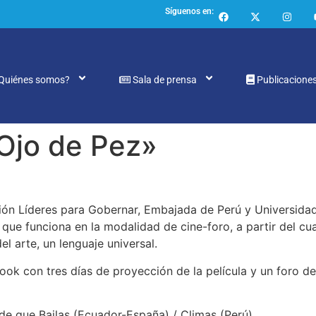
Síguenos en:
Quiénes somos?
Sala de prensa
Publicacione
«Ojo de Pez»
n Líderes para Gobernar, Embajada de Perú y Universidad 
, que funciona en la modalidad de cine-foro, a partir del cu
l arte, un lenguaje universal.
book con tres días de proyección de la película y un foro d
sde que Bailas (Ecuador-España) / Climas (Perú)