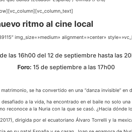
row][vc_column][vc_column_text]
uevo ritmo al cine local
139115″ img_size=»medium» alignment=»center» style=»vc
de las 16h00 del 12 de septiembre hasta las 2
Foro:
15 de septiembre a las 17h00
 matrimonio, se ha convertido en una “danza invisible” en d
 desafiado a la vida, ha encontrado en el baile no solo un
 no reconoce a la Nuria con la que se casó. ¿Hacia dónde l
2017), dirigida por el ecuatoriano Álvaro Torrelli y la mexi
a en su natal España y se casan. Joan se enamora de Nuria