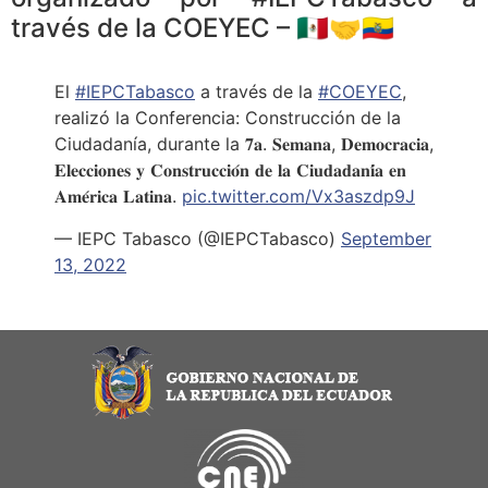
través de la COEYEC – 🇲🇽🤝🇪🇨
El
#IEPCTabasco
a través de la
#COEYEC
,
realizó la Conferencia: Construcción de la
Ciudadanía, durante la 𝟕𝐚. 𝐒𝐞𝐦𝐚𝐧𝐚, 𝐃𝐞𝐦𝐨𝐜𝐫𝐚𝐜𝐢𝐚,
𝐄𝐥𝐞𝐜𝐜𝐢𝐨𝐧𝐞𝐬 𝐲 𝐂𝐨𝐧𝐬𝐭𝐫𝐮𝐜𝐜𝐢𝐨́𝐧 𝐝𝐞 𝐥𝐚 𝐂𝐢𝐮𝐝𝐚𝐝𝐚𝐧𝐢́𝐚 𝐞𝐧
𝐀𝐦𝐞́𝐫𝐢𝐜𝐚 𝐋𝐚𝐭𝐢𝐧𝐚.
pic.twitter.com/Vx3aszdp9J
— IEPC Tabasco (@IEPCTabasco)
September
13, 2022