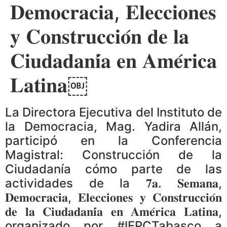
𝐃𝐞𝐦𝐨𝐜𝐫𝐚𝐜𝐢𝐚, 𝐄𝐥𝐞𝐜𝐜𝐢𝐨𝐧𝐞𝐬
𝐲 𝐂𝐨𝐧𝐬𝐭𝐫𝐮𝐜𝐜𝐢𝐨́𝐧 𝐝𝐞 𝐥𝐚
𝐂𝐢𝐮𝐝𝐚𝐝𝐚𝐧𝐢́𝐚 𝐞𝐧 𝐀𝐦𝐞́𝐫𝐢𝐜𝐚
𝐋𝐚𝐭𝐢𝐧𝐚￼
La Directora Ejecutiva del Instituto de
la Democracia, Mag. Yadira Allán,
participó en la Conferencia
Magistral: Construcción de la
Ciudadanía cómo parte de las
actividades de la 𝟕𝐚. 𝐒𝐞𝐦𝐚𝐧𝐚,
𝐃𝐞𝐦𝐨𝐜𝐫𝐚𝐜𝐢𝐚, 𝐄𝐥𝐞𝐜𝐜𝐢𝐨𝐧𝐞𝐬 𝐲 𝐂𝐨𝐧𝐬𝐭𝐫𝐮𝐜𝐜𝐢𝐨́𝐧
𝐝𝐞 𝐥𝐚 𝐂𝐢𝐮𝐝𝐚𝐝𝐚𝐧𝐢́𝐚 𝐞𝐧 𝐀𝐦𝐞́𝐫𝐢𝐜𝐚 𝐋𝐚𝐭𝐢𝐧𝐚,
organizado por #IEPCTabasco a