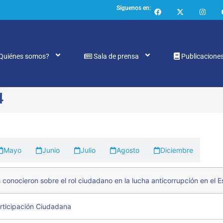
Síguenos en:
Quiénes somos?
Sala de prensa
Publicacione
4
Mayo
Junio
Julio
Agosto
Diciembre
 conocieron sobre el rol ciudadano en la lucha anticorrupción en el 
articipación Ciudadana